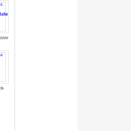
l.php
310AW
EB-