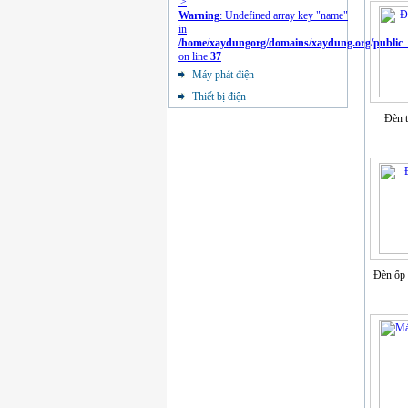
'>
Warning
: Undefined array key "name"
in
/home/xaydungorg/domains/xaydung.org/public_ht
on line
37
Máy phát điện
Thiết bị điện
Đèn t
Đèn ốp