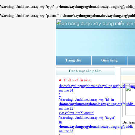
Warning
: Undefined array key "type" in
/home/xaydungorg/domains/xaydung.org/publi
Warning
: Undefined array key "params" in
/home/xaydungorg/domains/xaydung.org/pub
Trang chủ
Gian hàng
Danh mục sản phẩm
Thiết bị chiếu sáng
/home/xaydungorg/domains/xaydung.org/public_html/
on line
34
"
Warning
: Undefined array key "id" in
/home/xaydungorg/domains/xaydung.org/public_ht
on line
35
class='text_dm2' target='
Warning
: Undefined array key "target"
in
Đèn tran
/home/xaydungorg/domains/xaydung.org/public_ht
on line
35