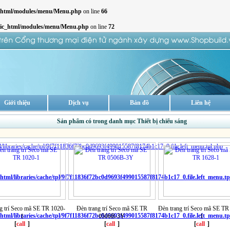
c_html/modules/menu/Menu.php
on line
66
lic_html/modules/menu/Menu.php
on line
72
Giới thiệu
Dịch vụ
Bản đồ
Liên hệ
Sản phẩm có trong danh mục Thiết bị chiếu sáng
libraries/cache/tpl/9f7f11836f72bc0d9693f499015587f8174b1c17_0.file.left_menu.tpl.php
ml/libraries/cache/tpl/9f7f11836f72bc0d9693f499015587f8174b1c17_0.file.left_menu.tp
g trí Seco mã SE TR 1020-
Đèn trang trí Seco mã SE TR
Đèn trang trí Seco mã SE TR
ml/libraries/cache/tpl/9f7f11836f72bc0d9693f499015587f8174b1c17_0.file.left_menu.tp
1
0506B-3Y
1
[
call
]
[
call
]
[
call
]