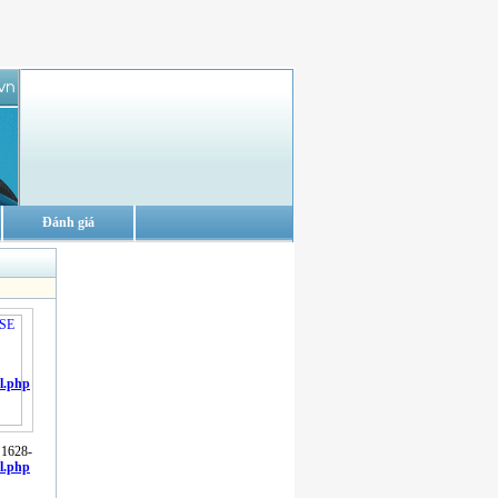
Đánh giá
l.php
 1628-
l.php