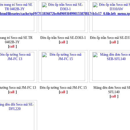
ml/libraries/cache/tpl/9f7f11836f72bc0d9693f499015587f8174b1c17_0.file.left_menu.tp
rang trí Seco mã SE TR
Đèn ốp trần Seco mã SE-D363-1
Đèn ốp trần Seco mã SE-D
0402B-3Y
[
call
]
[
call
]
[
call
]
 tường Seco mã JM-FC 13
Đèn ốp tường Seco mã JM-FC 15
Máng đèn đơn Seco mã S
[
call
]
[
call
]
SFL140
[
call
]