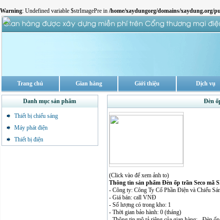
Warning
: Undefined variable $strImagePre in
/home/xaydungorg/domains/xaydung.org/pu
Trang chủ
Gian hàng
Giới thiệu
Dịch vụ
Danh mục sản phẩm
Đèn ố
Thiết bị chiếu sáng
Máy phát điện
Thiết bị điện
(Click vào để xem ảnh to)
Thông tin sản phẩm Đèn ốp trần Seco mã
- Công ty: Công Ty Cổ Phần Điện và Chiếu Sá
- Giá bán: call VNĐ
- Số lượng có trong kho: 1
- Thời gian bảo hành: 0 (tháng)
- Thông tin mô tả riêng của gian hàng: - Đèn ố