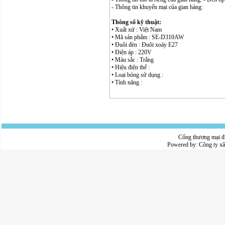
- Thông tin khuyến mại của gian hàng:
Thông số kỹ thuật:
• Xuất xứ : Việt Nam
• Mã sản phẩm : SE-D310AW
• Đuôi đèn : Đuôi xoáy E27
• Điện áp : 220V
• Màu sắc : Trắng
• Hiệu điện thế :
• Loại bóng sử dụng :
• Tính năng :
Cổng thương mại đ
Powered by:
Công ty x