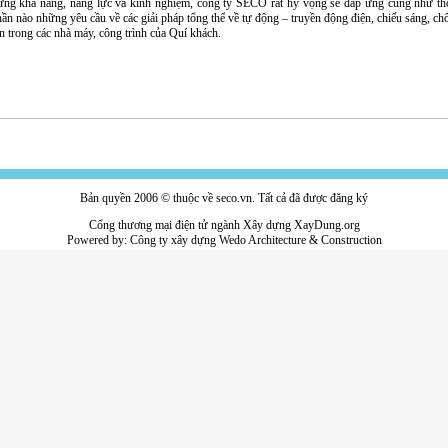
ng khả năng, năng lực và kinh nghiệm, công ty SECO rất hy vọng sẽ đáp ứng cũng như t
ần nào những yêu cầu về các giải pháp tổng thể về tự động – truyền động điện, chiếu sáng, chố
in trong các nhà máy, công trình của Quí khách.
Bản quyền 2006 © thuộc về seco.vn. Tất cả đã được đăng ký
Cổng thương mại điện tử ngành Xây dựng XayDung.org
Powered by:
Công ty xây dựng
Wedo Architecture & Construction