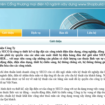
Giới thiệu
Dịch vụ
Bản đồ
Liên hệ
Giới thiệu
hiệu Công Ty
 SECO là công ty thiết kế và lắp đặt các công trình điện dân dụng, công nghiệp, đồng 
ân phối ủy quyền của các nhà sản xuất thiết bị điện hàng đầu thế giới như SI
R… với mục tiêu cung cấp những sản phẩm có chất lượng cao thuộc lĩnh vực tự 
 động điện, điện dân dụng, thiết bị chiếu sáng, hệ thống chống sét, hệ thống thông g
iều hòa cho các công trình.
hỉ đơn thuần kinh doanh công ty SECO còn có đội ngũ nhân viên kỹ thuật tốt nghiệp đại 
ngành điện, điện tử nhằm thỏa mãn và đáp ứng tối đa các yêu cầu kỹ thuật của khách hàng. N
 còn nhận được sự hỗ trợ về mặt kỹ thuật của các hãng sản xuất đã ủy quyền cho công ty là
ối tại Việt Nam.
i hình dịch vụ thiết kế, xây lắp điện cơ của công ty SECO cùng với sự đa dạng trong việc cung 
m thuộc lĩnh vực tự động – truyền động điện, thiết bị chiếu sáng, Công ty hy vọng sẽ đáp ứ
tiêu chuẩn kỹ thuật khắt khe cũng như thoả mãn các ứng dụng trong xây dựng dân dụng 
của Quí khách.