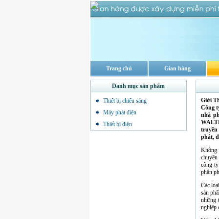
Trang chủ
Gian hàng
Danh mục sản phẩm
Giới T
Thiết bị chiếu sáng
Công ty
Máy phát điện
nhà ph
WALTHE
Thiết bị điện
truyền
phát, đ
Không c
chuyên 
công ty
phân ph
Các loạ
sản phẩ
những 
nghiệp 