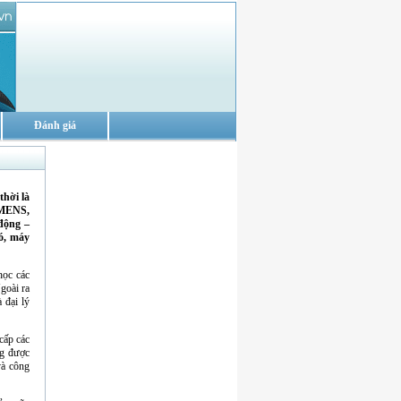
Đánh giá
thời là
EMENS,
động –
ió, máy
học các
goài ra
 đại lý
cấp các
ng được
và công