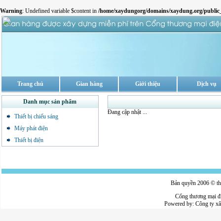
Warning
: Undefined variable $content in
/home/xaydungorg/domains/xaydung.org/public_
Trang chủ
Gian hàng
Giới thiệu
Dịch vụ
Danh mục sản phẩm
Đang cập nhật ...
Thiết bị chiếu sáng
Máy phát điện
Thiết bị điện
Bản quyền 2006 © thu
Cổng thương mại đ
Powered by:
Công ty x