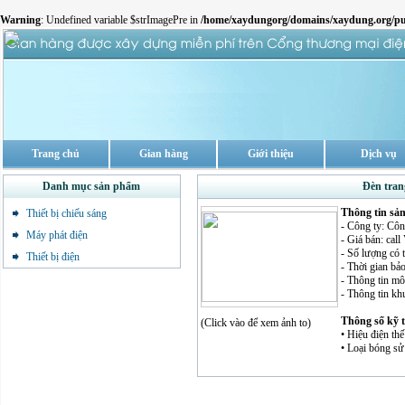
Warning
: Undefined variable $strImagePre in
/home/xaydungorg/domains/xaydung.org/pu
Trang chủ
Gian hàng
Giới thiệu
Dịch vụ
Danh mục sản phẩm
Đèn tran
Thông tin sả
Thiết bị chiếu sáng
- Công ty: Cô
Máy phát điện
- Giá bán: cal
- Số lượng có 
Thiết bị điện
- Thời gian bảo
- Thông tin mô 
- Thông tin kh
Thông số kỹ 
(Click vào để xem ảnh to)
• Hiệu điện thế
• Loại bóng sử