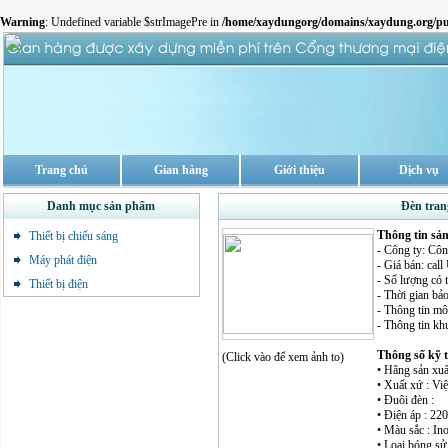
Warning
: Undefined variable $strImagePre in
/home/xaydungorg/domains/xaydung.org/pu
Trang chủ
Gian hàng
Giới thiệu
Dịch vụ
Danh mục sản phẩm
Đèn tran
Thông tin sả
Thiết bị chiếu sáng
- Công ty: Cô
Máy phát điện
- Giá bán: cal
- Số lượng có 
Thiết bị điện
- Thời gian bảo
- Thông tin mô 
- Thông tin kh
Thông số kỹ 
(Click vào để xem ảnh to)
• Hãng sản xuấ
• Xuất xứ : Vi
• Đuôi đèn :
• Điện áp : 22
• Màu sắc : In
• Loại bóng sử