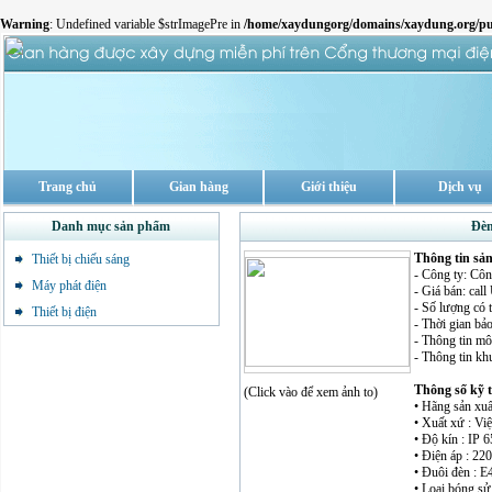
Warning
: Undefined variable $strImagePre in
/home/xaydungorg/domains/xaydung.org/pu
Trang chủ
Gian hàng
Giới thiệu
Dịch vụ
Danh mục sản phẩm
Đèn
Thông tin sả
Thiết bị chiếu sáng
- Công ty: Cô
Máy phát điện
- Giá bán: cal
- Số lượng có 
Thiết bị điện
- Thời gian bảo
- Thông tin mô 
- Thông tin kh
Thông số kỹ 
(Click vào để xem ảnh to)
• Hãng sản xuấ
• Xuất xứ : Vi
• Độ kín : IP 6
• Điện áp : 2
• Đuôi đèn : E
• Loại bóng sử