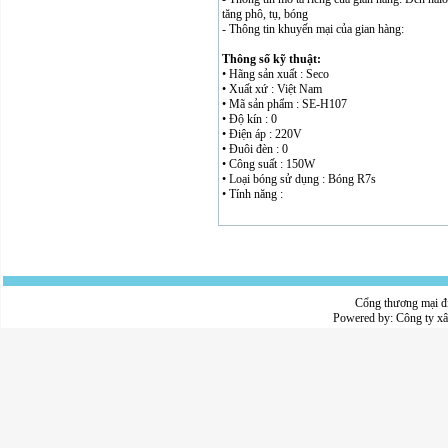
tăng phô, tụ, bóng
- Thông tin khuyến mại của gian hàng:
Thông số kỹ thuật:
• Hãng sản xuất : Seco
• Xuất xứ : Việt Nam
• Mã sản phẩm : SE-H107
• Độ kín : 0
• Điện áp : 220V
• Đuôi đèn : 0
• Công suất : 150W
• Loại bóng sử dụng : Bóng R7s
• Tính năng :
Cổng thương mại đ
Powered by:
Công ty x