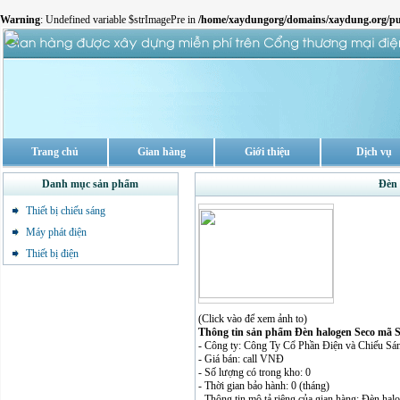
Warning
: Undefined variable $strImagePre in
/home/xaydungorg/domains/xaydung.org/pu
Trang chủ
Gian hàng
Giới thiệu
Dịch vụ
Danh mục sản phẩm
Đèn 
Thiết bị chiếu sáng
Máy phát điện
Thiết bị điện
(Click vào để xem ảnh to)
Thông tin sản phẩm Đèn halogen Seco mã 
- Công ty: Công Ty Cổ Phần Điện và Chiếu Sá
- Giá bán: call VNĐ
- Số lượng có trong kho: 0
- Thời gian bảo hành: 0 (tháng)
- Thông tin mô tả riêng của gian hàng: Đèn h