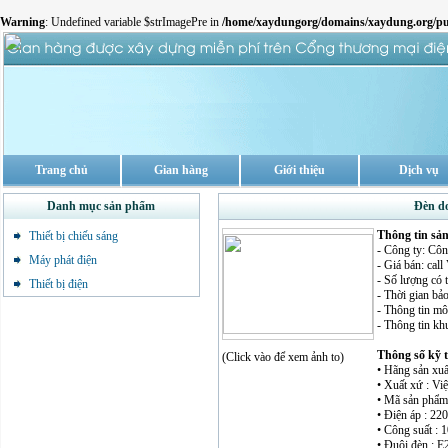
Warning
: Undefined variable $strImagePre in
/home/xaydungorg/domains/xaydung.org/pu
Trang chủ
Gian hàng
Giới thiệu
Dịch vụ
Danh mục sản phẩm
Đèn d
Thông tin sả
Thiết bị chiếu sáng
- Công ty: Cô
Máy phát điện
- Giá bán: cal
- Số lượng có 
Thiết bị điện
- Thời gian bảo
- Thông tin mô
- Thông tin kh
Thông số kỹ 
(Click vào để xem ảnh to)
• Hãng sản xuấ
• Xuất xứ : Vi
• Mã sản phẩm
• Điện áp : 22
• Công suất :
• Đuôi đèn : E