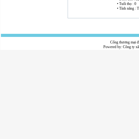
• Tuổi thọ : 0
• Tính năng : T
Cổng thương mại đ
Powered by:
Công ty x